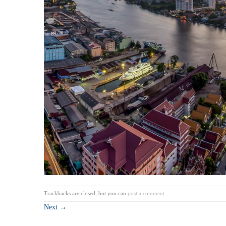
Trackbacks are closed, but you can
post a comment
.
Next
→