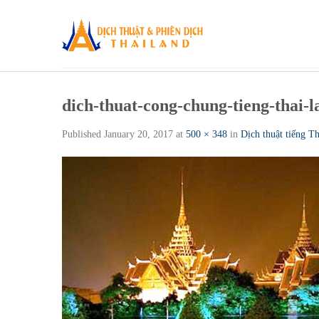
Skip
to
content
dich-thuat-cong-chung-tieng-thai-l
Published
January 20, 2017
at
500 × 348
in
Dịch thuật tiếng T