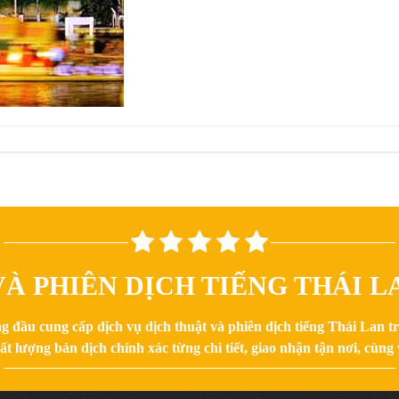
À PHIÊN DỊCH TIẾNG THÁI LA
g đầu cung cấp dịch vụ dịch thuật và phiên dịch tiếng Thái Lan 
 lượng bản dịch chính xác từng chi tiết, giao nhận tận nơi, cùng v