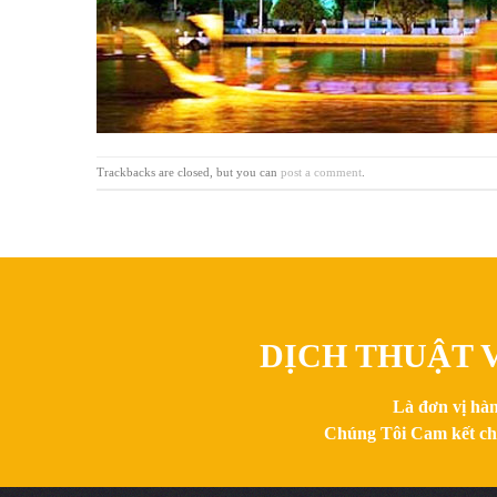
Trackbacks are closed, but you can
post a comment
.
DỊCH THUẬT V
Là đơn vị hàn
Chúng Tôi Cam kết chất