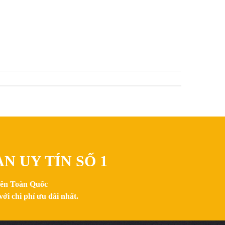
N UY TÍN SỐ 1
trên Toàn Quốc
ới chi phí ưu đãi nhất.