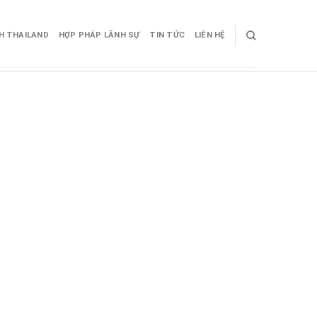
CH THAILAND
HỢP PHÁP LÃNH SỰ
TIN TỨC
LIÊN HỆ