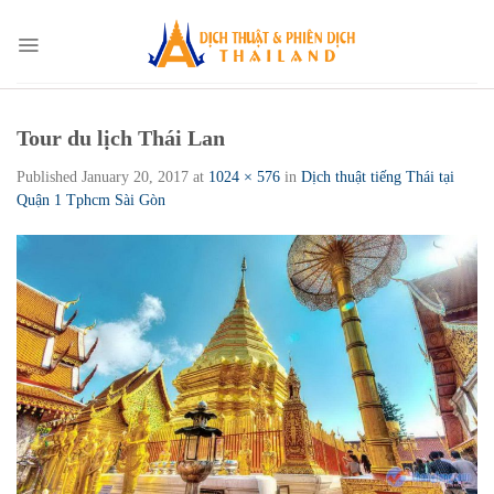
Skip
to
content
Tour du lịch Thái Lan
Published
January 20, 2017
at
1024 × 576
in
Dịch thuật tiếng Thái tại
Quận 1 Tphcm Sài Gòn