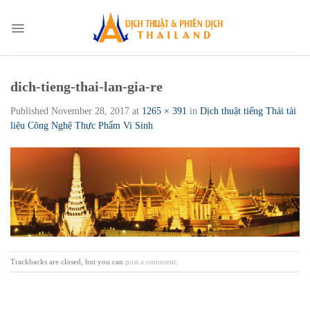
Skip
to
content
dich-tieng-thai-lan-gia-re
Published
November 28, 2017
at
1265 × 391
in
Dịch thuật tiếng Thái tài
liệu Công Nghệ Thực Phẩm Vi Sinh
Trackbacks are closed, but you can
post a comment
.