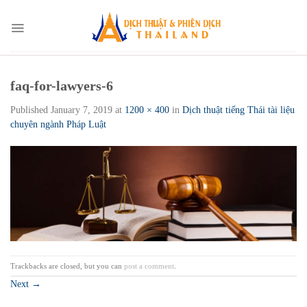
Skip
to
content
faq-for-lawyers-6
Published
January 7, 2019
at
1200 × 400
in
Dịch thuật tiếng Thái tài liệu
chuyên ngành Pháp Luật
Trackbacks are closed, but you can
post a comment
.
Next
→