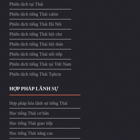
Phiên dịch tại Thái
Phiên dịch tiếng Thái cabin
Phiên dịch tiếng Thái Hà Nội
Phiên dịch tiếng Thái hội chợ
Phiên dịch tiếng Thái hội thảo
Phiên dịch tiếng Thái nối tiếp
Phiên dich tiếng Thái tại Việt Nam
Phiên dịch tiếng Thái Tphcm
HỢP PHÁP LÃNH SỰ
Hợp pháp hóa lãnh sự tiếng Thái
Học tiếng Thái cơ bản
Học tiếng Thái giao tiếp
Học tiếng Thái nâng cao