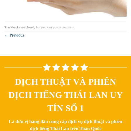
Trackbacks are closed, but you can
post a comment
.
←
Previous
DỊCH THUẬT VÀ PHIÊN
DỊCH TIẾNG THÁI LAN UY
TÍN SỐ 1
Là đơn vị hàng đầu cung cấp dịch vụ dịch thuật và phiên
dịch tiếng Thái Lan trên Toàn Quốc