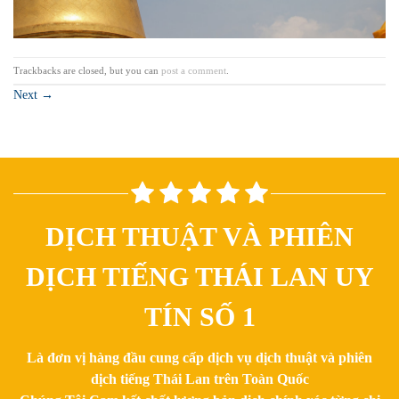
Trackbacks are closed, but you can
post a comment
.
Next
→
DỊCH THUẬT VÀ PHIÊN
DỊCH TIẾNG THÁI LAN UY
TÍN SỐ 1
Là đơn vị hàng đầu cung cấp dịch vụ dịch thuật và phiên
dịch tiếng Thái Lan trên Toàn Quốc