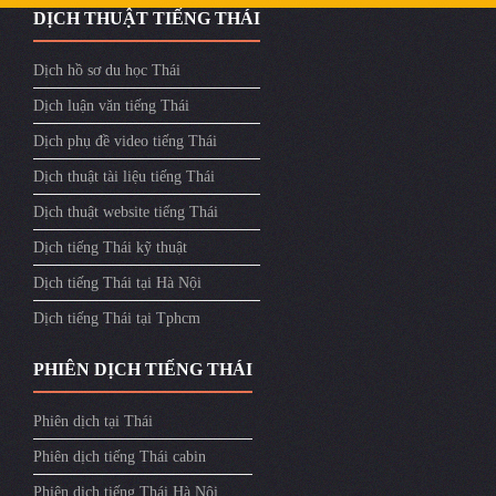
DỊCH THUẬT TIẾNG THÁI
Dịch hồ sơ du học Thái
Dịch luận văn tiếng Thái
Dịch phụ đề video tiếng Thái
Dịch thuật tài liệu tiếng Thái
Dịch thuật website tiếng Thái
Dịch tiếng Thái kỹ thuật
Dịch tiếng Thái tại Hà Nội
Dịch tiếng Thái tại Tphcm
PHIÊN DỊCH TIẾNG THÁI
Phiên dịch tại Thái
Phiên dịch tiếng Thái cabin
Phiên dịch tiếng Thái Hà Nội