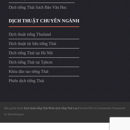
Dịch tiếng Thái Sách Báo Văn Học
DỊCH THUẬT CHUYÊN NGÀNH
Dịch thuật tiếng Thailand
Dịch thuật tài liệu tiếng Thái
Dịch tiếng Thái tại Hà Nội
Dịch tiếng Thái tại Tphcm
Khóa đào tạo tiếng Thái
Phiên dịch tiếng Thái
Bản quyền thuộc
Dịch thuật tiếng Thái
Phiên dịch tiếng Thái Lan
Powered SEO by
Achaumedia
Transported
by
Indochinapost