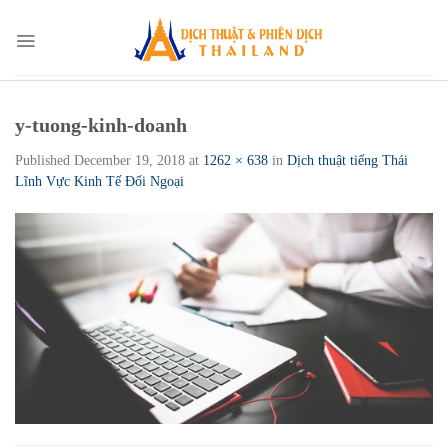
Skip
to
content
y-tuong-kinh-doanh
Published
December 19, 2018
at
1262 × 638
in
Dịch thuật tiếng Thái
Lĩnh Vực Kinh Tế Đối Ngoại