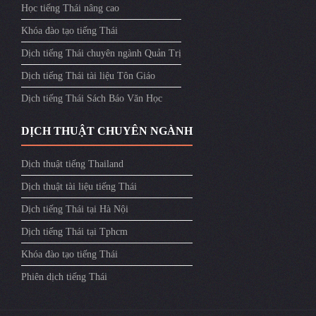
Học tiếng Thái nâng cao
Khóa đào tạo tiếng Thái
Dịch tiếng Thái chuyên ngành Quản Trị
Dịch tiếng Thái tài liệu Tôn Giáo
Dịch tiếng Thái Sách Báo Văn Học
DỊCH THUẬT CHUYÊN NGÀNH
Dịch thuật tiếng Thailand
Dịch thuật tài liệu tiếng Thái
Dịch tiếng Thái tại Hà Nội
Dịch tiếng Thái tại Tphcm
Khóa đào tạo tiếng Thái
Phiên dịch tiếng Thái