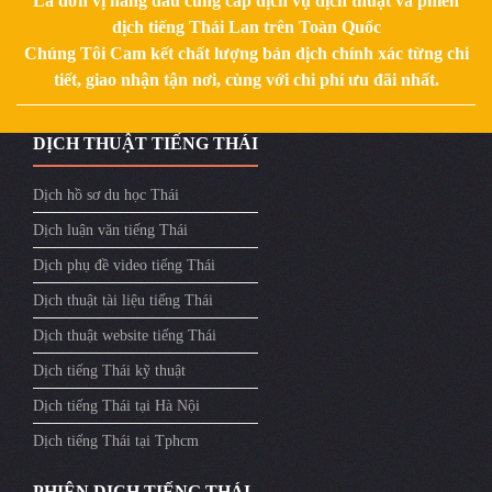
Là đơn vị hàng đầu cung cấp dịch vụ dịch thuật và phiên
dịch tiếng Thái Lan trên Toàn Quốc
Chúng Tôi Cam kết chất lượng bản dịch chính xác từng chi
tiết, giao nhận tận nơi, cùng với chi phí ưu đãi nhất.
DỊCH THUẬT TIẾNG THÁI
Dịch hồ sơ du học Thái
Dịch luận văn tiếng Thái
Dịch phụ đề video tiếng Thái
Dịch thuật tài liệu tiếng Thái
Dịch thuật website tiếng Thái
Dịch tiếng Thái kỹ thuật
Dịch tiếng Thái tại Hà Nội
Dịch tiếng Thái tại Tphcm
PHIÊN DỊCH TIẾNG THÁI