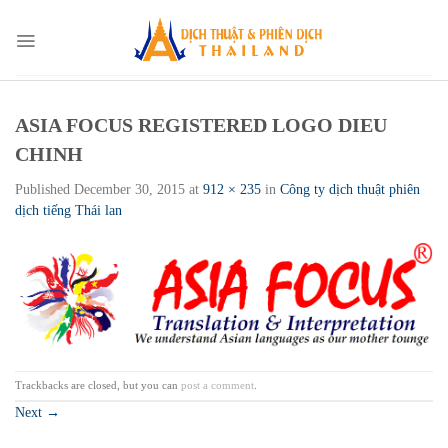
Skip
to
content
ASIA FOCUS REGISTERED LOGO DIEU
CHINH
Published
December 30, 2015
at
912 × 235
in
Công ty dịch thuật phiên
dịch tiếng Thái lan
Trackbacks are closed, but you can
post a comment
.
Next
→