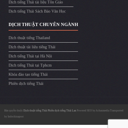
Dịch tiếng Thái tài liệu Tôn Giáo
Dịch tiếng Thái Sách Báo Văn Học
DỊCH THUẬT CHUYÊN NGÀNH
Dịch thuật tiếng Thailand
Dịch thuật tài liệu tiếng Thái
Dịch tiếng Thái tại Hà Nội
Dịch tiếng Thái tại Tphcm
Khóa đào tạo tiếng Thái
Phiên dịch tiếng Thái
Bản quyền thuộc
Dịch thuật tiếng Thái
Phiên dịch tiếng Thái Lan
Powered SEO by
Achaumedia
Transported
by
Indochinapost