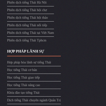
Phiên dịch tiếng Thái Hà Nội
Phiên dịch tiếng Thái hội chợ
Phiên dịch tiếng Thái hội thảo
Phiên dịch tiếng Thái nối tiếp
Phiên dich tiếng Thái tại Việt Nam
Phiên dịch tiếng Thái Tphcm
HỢP PHÁP LÃNH SỰ
Hợp pháp hóa lãnh sự tiếng Thái
Học tiếng Thái cơ bản
Học tiếng Thái giao tiếp
Học tiếng Thái nâng cao
Khóa đào tạo tiếng Thái
Dịch tiếng Thái chuyên ngành Quản Trị