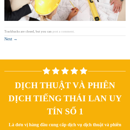
Trackbacks are closed, but you can
post a comment
.
Next
→
DỊCH THUẬT VÀ PHIÊN
DỊCH TIẾNG THÁI LAN UY
TÍN SỐ 1
Là đơn vị hàng đầu cung cấp dịch vụ dịch thuật và phiên