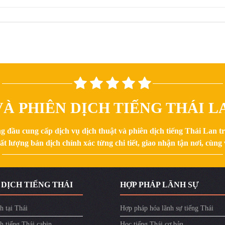
À PHIÊN DỊCH TIẾNG THÁI LA
g đầu cung cấp dịch vụ dịch thuật và phiên dịch tiếng Thái Lan 
 lượng bản dịch chính xác từng chi tiết, giao nhận tận nơi, cùng v
 DỊCH TIẾNG THÁI
HỢP PHÁP LÃNH SỰ
h tại Thái
Hợp pháp hóa lãnh sự tiếng Thái
h tiếng Thái cabin
Học tiếng Thái cơ bản