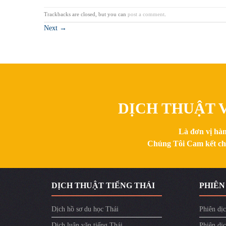
Trackbacks are closed, but you can
post a comment
.
Next
→
DỊCH THUẬT V
Là đơn vị hàn
Chúng Tôi Cam kết chất
DỊCH THUẬT TIẾNG THÁI
PHIÊN
Dịch hồ sơ du học Thái
Phiên dịc
Dịch luận văn tiếng Thái
Phiên dịc