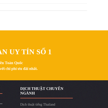
N UY TÍN SỐ 1
trên Toàn Quốc
ới chi phí ưu đãi nhất.
DỊCH THUẬT CHUYÊN
NGÀNH
Dịch thuật tiếng Thailand