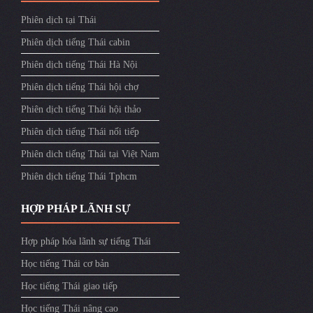
Phiên dịch tại Thái
Phiên dịch tiếng Thái cabin
Phiên dịch tiếng Thái Hà Nội
Phiên dịch tiếng Thái hội chợ
Phiên dịch tiếng Thái hội thảo
Phiên dịch tiếng Thái nối tiếp
Phiên dich tiếng Thái tại Việt Nam
Phiên dịch tiếng Thái Tphcm
HỢP PHÁP LÃNH SỰ
Hợp pháp hóa lãnh sự tiếng Thái
Học tiếng Thái cơ bản
Học tiếng Thái giao tiếp
Học tiếng Thái nâng cao