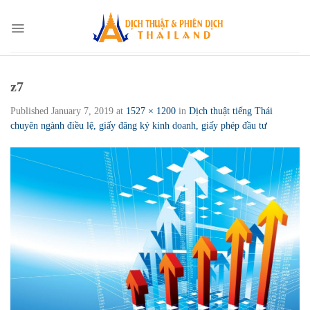
Skip
to
content
z7
Published
January 7, 2019
at
1527 × 1200
in
Dịch thuật tiếng Thái
chuyên ngành điều lệ, giấy đăng ký kinh doanh, giấy phép đầu tư