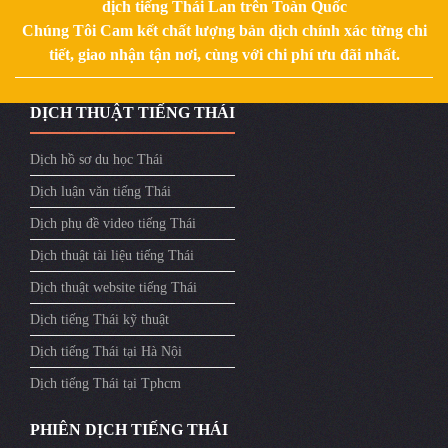
dịch tiếng Thái Lan trên Toàn Quốc
Chúng Tôi Cam kết chất lượng bản dịch chính xác từng chi
tiết, giao nhận tận nơi, cùng với chi phí ưu đãi nhất.
DỊCH THUẬT TIẾNG THÁI
Dịch hồ sơ du học Thái
Dịch luận văn tiếng Thái
Dịch phụ đề video tiếng Thái
Dịch thuật tài liệu tiếng Thái
Dịch thuật website tiếng Thái
Dịch tiếng Thái kỹ thuật
Dịch tiếng Thái tại Hà Nội
Dịch tiếng Thái tại Tphcm
PHIÊN DỊCH TIẾNG THÁI