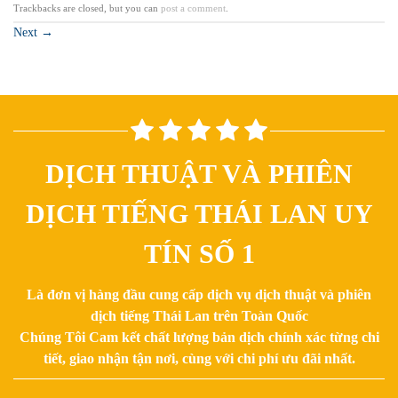
Trackbacks are closed, but you can
post a comment
.
Next
→
DỊCH THUẬT VÀ PHIÊN
DỊCH TIẾNG THÁI LAN UY
TÍN SỐ 1
Là đơn vị hàng đầu cung cấp dịch vụ dịch thuật và phiên
dịch tiếng Thái Lan trên Toàn Quốc
Chúng Tôi Cam kết chất lượng bản dịch chính xác từng chi
tiết, giao nhận tận nơi, cùng với chi phí ưu đãi nhất.