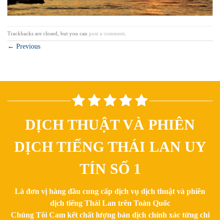
Trackbacks are closed, but you can
post a comment
.
←
Previous
DỊCH THUẬT VÀ PHIÊN
DỊCH TIẾNG THÁI LAN UY
TÍN SỐ 1
Là đơn vị hàng đầu cung cấp dịch vụ dịch thuật và phiên
dịch tiếng Thái Lan trên Toàn Quốc
Chúng Tôi Cam kết chất lượng bản dịch chính xác từng chi