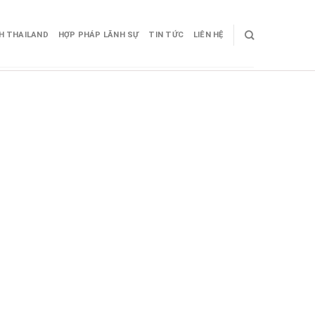
CH THAILAND
HỢP PHÁP LÃNH SỰ
TIN TỨC
LIÊN HỆ