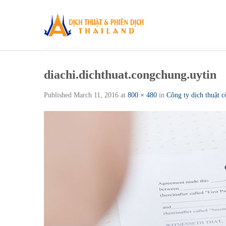
Skip
to
content
diachi.dichthuat.congchung.uytin
Published
March 11, 2016
at
800 × 480
in
Công ty dịch thuật