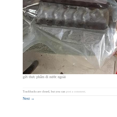
gửi thưc phẩm đi nước ngoài
Trackbacks are closed, but you can
post a comment
.
Next
→