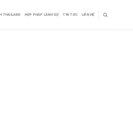
CH THAILAND
HỢP PHÁP LÃNH SỰ
TIN TỨC
LIÊN HỆ